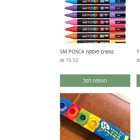
תצוגה מהירה
טושים פוסקה 5M POSCA
מחיר
הוספה לסל