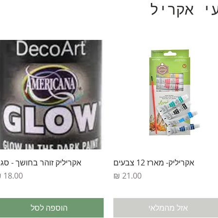
י אקריל
תצוגה מהירה
תצוגה מהירה
אקריליק- מארז 12 צבעים
אקריליק זוהר בחושך - סגו
מחיר
מחיר
אזל מהמלאי
הוספה לסל