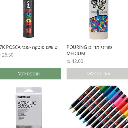
תצוגה מהירה
תצוגה מהירה
פורינג מדיום POURING
טושים פוסקה -עובי 17K POSCA
MEDIUM
מחיר
מחיר
אזל מהמלאי
הוספה לסל