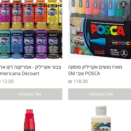
תצוגה מהירה
תצוגה מהירה
מארז טושים אקריליק פוסקה
צבעי אקריליק - אמריקנה דקו אר
POSCA עובי 5M
mericana Decoart
מחיר
מחיר
אזל מהמלאי
אזל מהמלאי