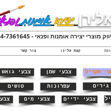
לירן
יצירה
אומנות
ופנאי
ק מוצרי יצירה אומנות ופנאי - 074-7361645
קצת עלינו
צור קשר
עי אקריל
צבעי שמן
צבעי גואש
גירים
עפרונות
טושים
יל
צבעי ידיים
צבעי מים
צבע