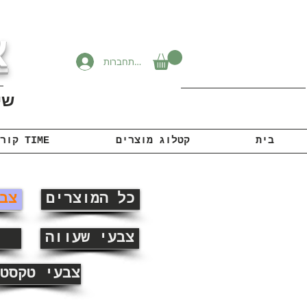
א
להתחברות
שיוו
בית
קטלוג מוצרים
קורונה TIME
כל המוצרים
צב
צבעי שעווה
צבעי טקסט