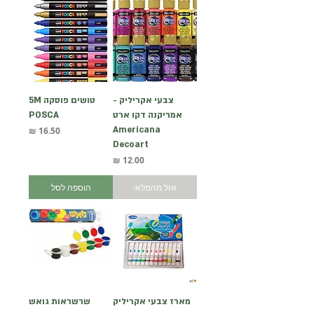
צבעי אקריליק -
טושים פוסקה 5M
אמריקנה דקו ארט
POSCA
Americana
מחיר
Decoart
מחיר
אזל מהמלאי
הוספה לסל
מארז צבעי אקריליק
שרשראות גואש