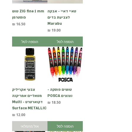
טאיי דאיי - אבקה
ZIG fine 1 mm טוש
לצביעת בדים
פוסטרמן
Marabu
מחיר
מחיר
הוספה לסל
הוספה לסל
טושים פוסקה -
צבעי אקריליק
נצנצים POSCA
מטאליים אמריקנה
מחיר
דקוארטרט - Multi
Surface METALLIC
מחיר
הוספה לסל
אזל מהמלאי